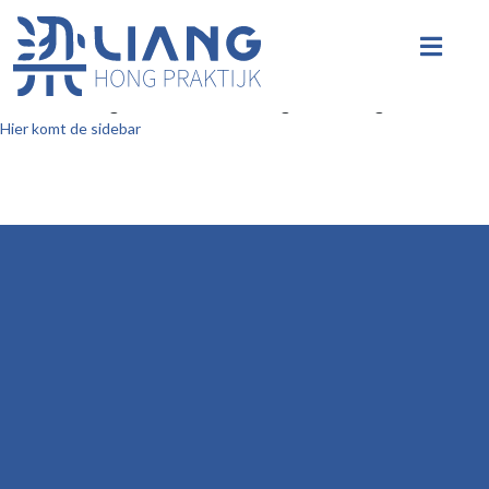
Na Yan (Zhong) – de samenwerking is beëindigd
Hier komt de sidebar