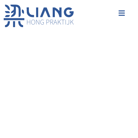
Cookieverklaring
Wat zijn cookies?
Cookies zijn kleine tekstbestanden die op uw computer of mobiel
apparaat worden opgeslagen wanneer u een website bezoekt. Ze
worden vaak gebruikt om de functionaliteit van websites te
verbeteren en om informatie te verstrekken aan de eigenaren van
de website.