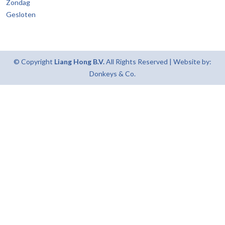
Zondag
Gesloten
© Copyright
Liang Hong B.V.
All Rights Reserved | Website by:
Donkeys & Co.