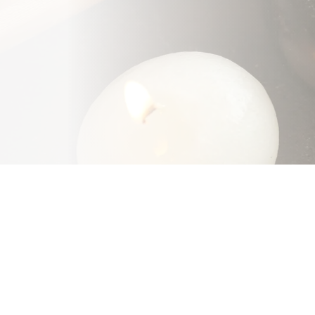
De specialisten van Liang Hong zijn experts op het
gebied van traditionele Chinese geneeswijze. We
bestrijden en voorkomen uw klachten met behulp v
technieken die al eeuwen beoefend worden, zoals
acupunctuur en genezende kruiden.